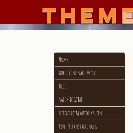
THEM
Flo
Home
Buch: Fünf nach Zwölf
Blog
SALON DIGITAL
Direkt beim Autor kaufen
Live . Veranstaltungen