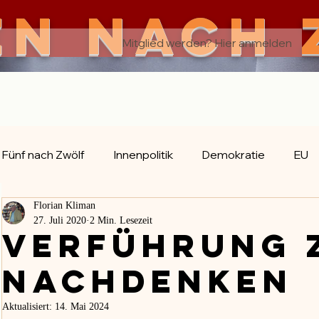
EN nach 
Mitglied werden? Hier anmelden
rian kl
Fünf nach Zwölf
Innenpolitik
Demokratie
EU
Florian Kliman
Evolution
Religion
Geschichte
Reisen
27. Juli 2020
2 Min. Lesezeit
Verführung 
Nachdenken
Aktualisiert:
14. Mai 2024