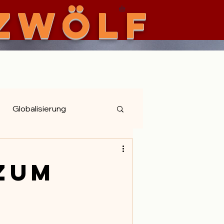
zwölf
iman
Globalisierung
zum