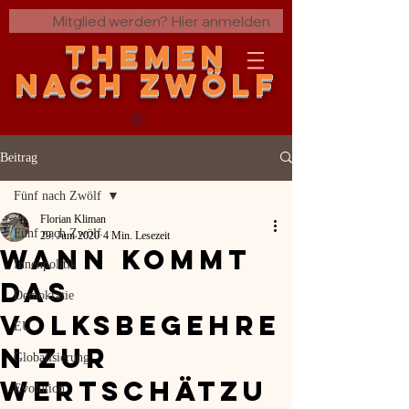
Mitglied werden? Hier anmelden
THEMEN
nach zwölf
Beitrag
Fünf nach Zwölf
Florian Kliman
Fünf nach Zwölf
29. Juni 2020
4 Min. Lesezeit
Wann kommt
Innenpolitik
das
Demokratie
Volksbegehre
EU
n zur
Globalisierung
Wertschätzu
Evolution