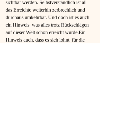
sichtbar werden. Selbstverständlich ist all 
das Erreichte weiterhin zerbrechlich und 
durchaus umkehrbar. Und doch ist es auch 
ein Hinweis, was alles trotz Rückschlägen 
auf dieser Welt schon erreicht wurde.Ein 
Hinweis auch, dass es sich lohnt, für die 
Verbesserung des Lebens im Diesseits, im 
Hier und Jetzt zu kämpfen. 
Mehr Hintergründe zu diesem Thema und 
andere gute Nachrichten zu einer Welt, die 
erst in Entwicklung ist, finden sich in 
meinem Buch: Gott - befreit von Religion, 
das noch im ersten Halbjahr 2019 
erscheinen wird.
Weitere Fotos zu Leipzig