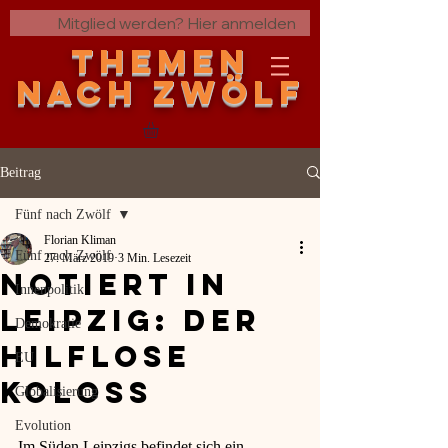
Mitglied werden? Hier anmelden
THEMEN
nach zwölf
Beitrag
Fünf nach Zwölf
Florian Kliman
Fünf nach Zwölf
27. März 2019
3 Min. Lesezeit
Notiert in
Innenpolitik
Leipzig: der
Demokratie
hilflose
EU
Koloss
Globalisierung
Evolution
Im Süden Leipzigs befindet sich ein 