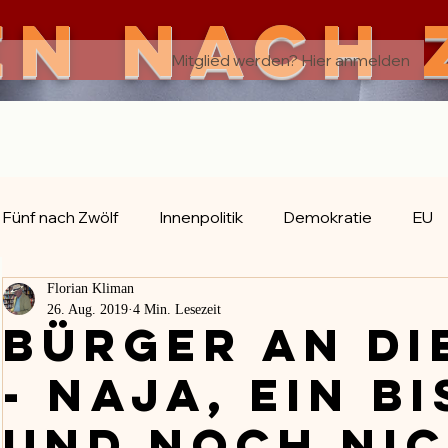
EN nach 
Mitglied werden? Hier anmelden
rian kl
Fünf nach Zwölf
Innenpolitik
Demokratie
EU
Florian Kliman
Evolution
Religion
Geschichte
Reisen
26. Aug. 2019
4 Min. Lesezeit
Bürger an di
- naja, ein b
und noch ni