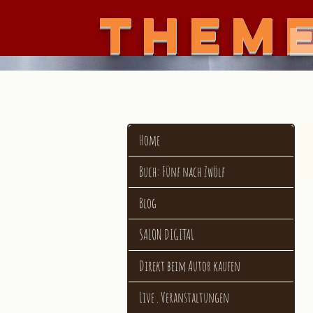
THEM
Flo
Home
Buch: Fünf nach Zwölf
Blog
SALON DIGITAL
Direkt beim Autor kaufen
Live . Veranstaltungen