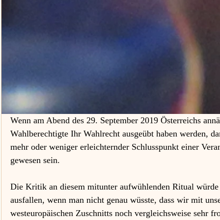
Wenn am Abend des 29. September 2019 Österreichs annäh
Wahlberechtigte Ihr Wahlrecht ausgeübt haben werden, dan
mehr oder weniger erleichternder Schlusspunkt einer Ver
gewesen sein.
Die Kritik an diesem mitunter aufwühlenden Ritual würde s
ausfallen, wenn man nicht genau wüsste, dass wir mit un
westeuropäischen Zuschnitts noch vergleichsweise sehr fro