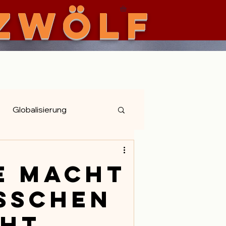
zwölf
iman
Globalisierung
e Macht
isschen
cht